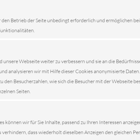
r den Betrieb der Seite unbedingt erforderlich und ermöglichen be
Funktionalitäten.
unsere Webseite weiter zu verbessern und sie an die Bedürfniss
SERVICE IN OFFE
und analysieren wir mit Hilfe dieser Cookies anonymisierte Daten.
zu den Besucherzahlen, wie sich die Besucher mit der Webseite be
nzelnen Seiten.
IND IHRE AUTOEXCELLENT-WER
ETZT TERMIN VEREINBAREN
ZU DEN ÖFFNUNGSZEIT
es können wir für Sie Inhalte, passend zu Ihren Interessen anzeige
 verhindern, dass wiederholt dieselben Anzeigen den gleichen P